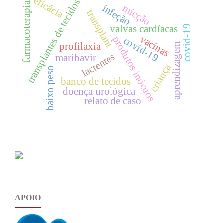
eficácia
transplantes de tecidos
farmacoterapia
infeção
micção
transplant
valvas cardíacas
covid-19
vacinas
produtos inócuos
covid-19
profilaxia
aprendizagem
lactentes
maribavir
criança
baixo peso
banco de tecidos
doença urológica
relato de caso
APOIO