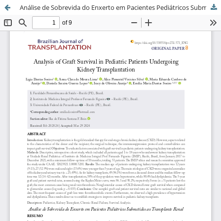
Análise de Sobrevida do Enxerto em Pacientes Pediátricos Submetidos ao Transplante Renal